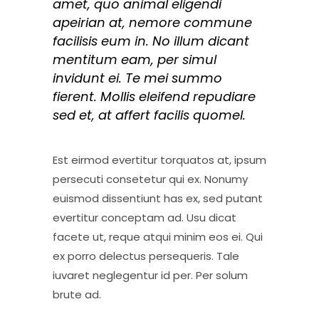
amet, quo animal eligendi
apeirian at, nemore commune
facilisis eum in. No illum dicant
mentitum eam, per simul
invidunt ei. Te mei summo
fierent. Mollis eleifend repudiare
sed et, at affert facilis quomel.
Est eirmod evertitur torquatos at, ipsum
persecuti consetetur qui ex. Nonumy
euismod dissentiunt has ex, sed putant
evertitur conceptam ad. Usu dicat
facete ut, reque atqui minim eos ei. Qui
ex porro delectus persequeris. Tale
iuvaret neglegentur id per. Per solum
brute ad.