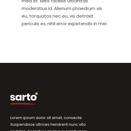
mea et. Mea facilisis urbanitas
moderatius id. Alienum phaedrum vis
eu, torquatos nec eu, vis detraxit
periculis ex, nihil error expetendis in mei.
Lorem ipsum dolor sit amet, consecte
Suspendisse ultrices hendrerit nunc vita