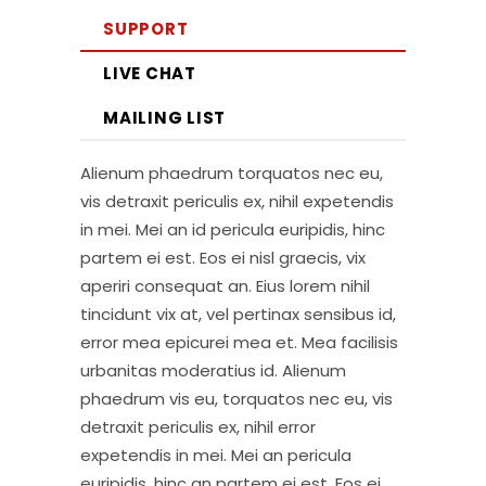
SUPPORT
LIVE CHAT
MAILING LIST
Alienum phaedrum torquatos nec eu,
vis detraxit periculis ex, nihil expetendis
in mei. Mei an id pericula euripidis, hinc
partem ei est. Eos ei nisl graecis, vix
aperiri consequat an. Eius lorem nihil
tincidunt vix at, vel pertinax sensibus id,
error mea epicurei mea et. Mea facilisis
urbanitas moderatius id. Alienum
phaedrum vis eu, torquatos nec eu, vis
detraxit periculis ex, nihil error
expetendis in mei. Mei an pericula
euripidis, hinc an partem ei est. Eos ei